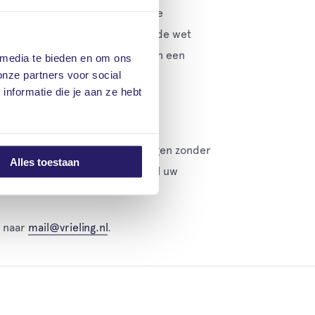
rvoor dat als uw voertuig schade
niet van toepassing, daarom is de wet
ilstaat, in beweging is, binnen in een
 media te bieden en om ons
onze partners voor social
nformatie die je aan ze hebt
uigen. Heeft u nog motorvoertuigen zonder
Alles toestaan
e en betaalbare polissen voor al uw
l naar
mail@vrieling.nl
.