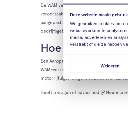
De WAM verplicht eigenaren van motorvoert
veroorzaakt bij anderen, deze schade kan
Deze website maakt gebruik
aangepast. Het maakt hierin niet uit waar h
We gebruiken cookies om cont
websiteverkeer te analyseren
bedrijfsgebouw is of op eigen terrein word
media, adverteren en analys
verstrekt of die ze hebben v
Hoe te voldoen aa
Een Aansprakelijkheidsverzekering voor B
Weigeren
WAM-verzekering, neem dan contact met ons
motorrijtuigen en geven advies over aanvul
Heeft u vragen of advies nodig? Neem cont