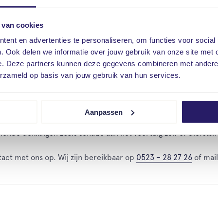
uigen zich te verzekeren voor aansprakelijkheid. Het zorgt e
 worden vergoed. Voor bepaalde voertuigen leek deze wet nog 
 van cookies
et voertuig zich bevindt of hoe het wordt gebruikt- of het nu st
ent en advertenties te personaliseren, om functies voor social
. Ook delen we informatie over jouw gebruik van onze site met 
t gebruikt.
e. Deze partners kunnen deze gegevens combineren met andere i
erzameld op basis van jouw gebruik van hun services.
n de verzekeringsplicht?
edrijven (AVB) biedt geen dekking voor schade door motorrijt
Aanpassen
 op voor de juiste verzekeringsoplossing. Wij vinden de juist
lende dekkingen zoals schade aan het voertuig zelf of diefstal.
act met ons op. Wij zijn bereikbaar op
0523 – 28 27 26
of mai