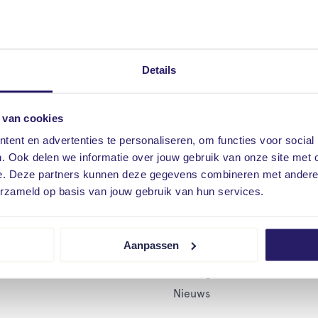
Contact opslaan
Details
Meer over Vrieling
 van cookies
ent en advertenties te personaliseren, om functies voor social
. Ook delen we informatie over jouw gebruik van onze site met 
e. Deze partners kunnen deze gegevens combineren met andere i
Agrarisch
Meer Vrieling
erzameld op basis van jouw gebruik van hun services.
Verzekeringen
Over Vrieling
Pensioen
Onze kantoren
Aanpassen
Vacatures
Vrieling Academie
Nieuws