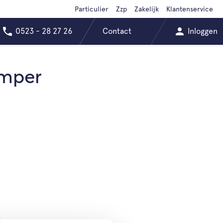
Particulier
Zzp
Zakelijk
Klantenservice
0523 - 28 27 26
Contact
Inloggen
amper
.