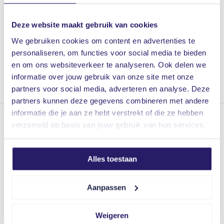
bij het aan- en verkopen van jouw woning of
Deze website maakt gebruik van cookies
bedrijfspand.
We gebruiken cookies om content en advertenties te
personaliseren, om functies voor social media te bieden
Contact opslaan
en om ons websiteverkeer te analyseren. Ook delen we
informatie over jouw gebruik van onze site met onze
Meer over Vrieling
partners voor social media, adverteren en analyse. Deze
partners kunnen deze gegevens combineren met andere
informatie die je aan ze hebt verstrekt of die ze hebben
verzameld op basis van jouw gebruik van hun services.
Dedemsvaart
Langewijk 47, 7701 AB Dedemsvaart
op afspraak zijn onze kantoren geopend
Alles toestaan
Hardenberg
Aanpassen
Stelling 5, 7773 ND Hardenberg
op afspraak zijn onze kantoren geopend
Weigeren