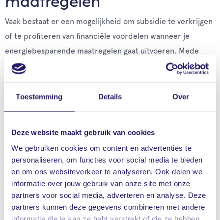
maatregelen
Vaak bestaat er een mogelijkheid om subsidie te verkrijgen
of te profiteren van financiële voordelen wanneer je
energiebesparende maatregelen gaat uitvoeren. Mede
door de subsidies die de overheid verstrekt kan het voor je
aantrekkelijk zijn deze energiebesparende maatregelen uit
te voeren. Zo worden er landelijke
Toestemming
Details
Over
duurzaamheidssubsidies zoals de ISDE aangeboden. Soms
zijn er daarnaast provinciale en gemeentelijke
Deze website maakt gebruik van cookies
subsidiepotjes beschikbaar. Naast de traditionele
We gebruiken cookies om content en advertenties te
subsidies op losse verduurzamende maatregelen zijn er
personaliseren, om functies voor social media te bieden
ook steeds vaker subsidies beschikbaar voor mensen die
en om ons websiteverkeer te analyseren. Ook delen we
gasloos of energieneutraal gaan wonen.
informatie over jouw gebruik van onze site met onze
partners voor social media, adverteren en analyse. Deze
partners kunnen deze gegevens combineren met andere
informatie die je aan ze hebt verstrekt of die ze hebben