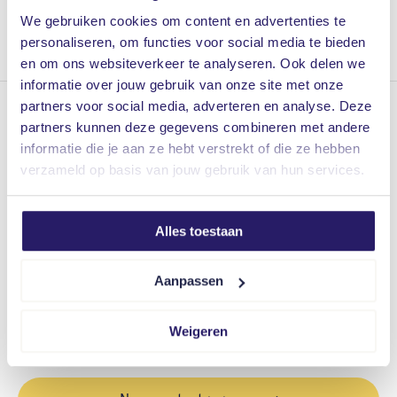
wijziging
We gebruiken cookies om content en advertenties te
personaliseren, om functies voor social media te bieden
Klik hier
en om ons websiteverkeer te analyseren. Ook delen we
informatie over jouw gebruik van onze site met onze
partners voor social media, adverteren en analyse. Deze
Dedemsvaart
partners kunnen deze gegevens combineren met andere
Langewijk 47, 7701 AB Dedemsvaart
informatie die je aan ze hebt verstrekt of die ze hebben
verzameld op basis van jouw gebruik van hun services.
op afspraak zijn onze kantoren geopend
Hardenberg
Alles toestaan
Stelling 5, 7773 ND Hardenberg
op afspraak zijn onze kantoren geopend
Aanpassen
Zwolle
Eekwal 31, 8011 LB Zwolle
Weigeren
op afspraak zijn onze kantoren geopend